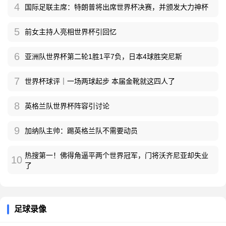
4
国际足联主席：特朗普将出席世界杯决赛，并颁发大力神杯
5
前女主持人亮相世界杯引回忆
6
亚洲队世界杯第二轮1胜1平7负，日本4球胜突尼斯
7
世界杯球评｜一场两球起步 本届金靴就这四人了
8
英格兰队世界杯阵容引讨论
9
加纳队主帅：踢英格兰队不需要动员
热搜第一！佛得角逼平两个世界冠军，门将沃齐尼亚却失业
10
了
足球录像