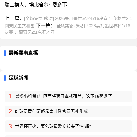
瑞士换人，埃比舍尔↑ 恩多耶↓
上一篇：
[全场集锦-咪咕] 2026美加墨世界杯1/16决赛 ：英格兰2:1
下一篇：
刚果民主共和国
[全场集锦-咪咕] 2026美加墨世界杯1/16
决赛 ：葡萄牙2:1克罗地亚
最新赛事直播
足球新闻
1
最惨小组第1！巴西将遇日本或荷兰，这下16强悬了
2
韩球员黄仁范怒斥南非队官员无礼叫喊
3
世界杯正火，著名球星欧文却来了“村超”