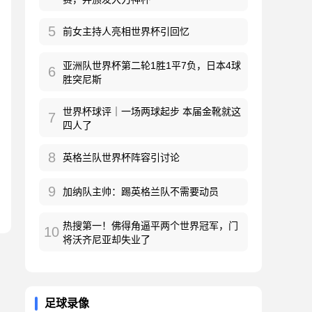
5
前女主持人亮相世界杯引回忆
亚洲队世界杯第二轮1胜1平7负，日本4球
6
胜突尼斯
世界杯球评｜一场两球起步 本届金靴就这
7
四人了
8
英格兰队世界杯阵容引讨论
9
加纳队主帅：踢英格兰队不需要动员
热搜第一！佛得角逼平两个世界冠军，门
10
将沃齐尼亚却失业了
足球录像