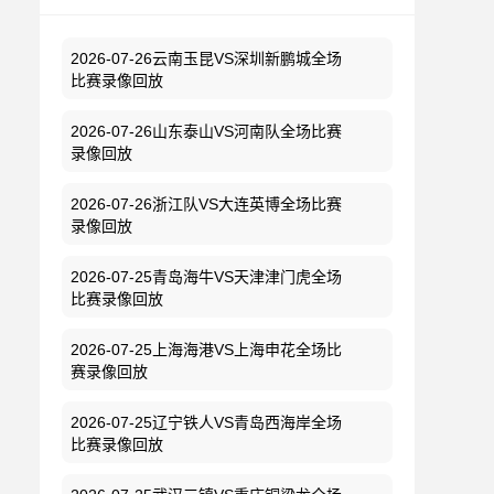
2026-07-26云南玉昆VS深圳新鹏城全场
比赛录像回放
2026-07-26山东泰山VS河南队全场比赛
录像回放
2026-07-26浙江队VS大连英博全场比赛
录像回放
2026-07-25青岛海牛VS天津津门虎全场
比赛录像回放
2026-07-25上海海港VS上海申花全场比
赛录像回放
2026-07-25辽宁铁人VS青岛西海岸全场
比赛录像回放