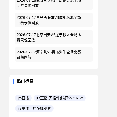
2026-07-25武汉三镇VS重庆铜梁龙全场
比赛录像回放
2026-07-17青岛西海岸VS成都蓉城全场
比赛录像回放
2026-07-17北京国安VS辽宁铁人全场比
赛录像回放
2026-07-17河南队VS青岛海牛全场比赛
录像回放
热门标签
jrs直播
jrs直播(无插件)腾讯体育NBA
jrs高清直播在线观看