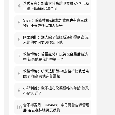
选秀专家：加拿大韩裔后卫赛维安·李与骑
4
士签下Exhibit-10合同
Stein：除森林狼&猛龙外雄鹿也有意三球
5
预计还有更多队加入竞争
阿里纳斯：湖人除了詹姆斯还能得到谁 没
6
人比他更可靠必须留下他
伦德博格：莫雷兹总开玩笑说会最后被选
7
中 结果他是我们中第一个
伦德博格：听闻达斯蒂·梅去独行侠我差点
8
跪了 很高兴他选莫雷兹
小邓利维：我不担心伦德博格的年龄 他又
9
不是38岁了
舍不得麦丹！Haynes：字母哥曾告诉管理
10
层 若去森林狼愿意续约