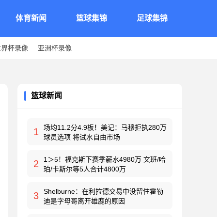
体育新闻
篮球集锦
足球集锦
世界杯录像
亚洲杯录像
篮球新闻
场均11.2分4.9板！美记：马穆拒执280万
1
球员选项 将试水自由市场
1＞5！福克斯下赛季薪水4980万 文班/哈
2
珀/卡斯尔等5人合计4800万
Shelburne：在利拉德交易中没留住霍勒
3
迪是字母哥离开雄鹿的原因