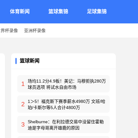
体育新闻
篮球集锦
足球集锦
世界杯录像
亚洲杯录像
篮球新闻
场均11.2分4.9板！美记：马穆拒执280万
1
球员选项 将试水自由市场
1＞5！福克斯下赛季薪水4980万 文班/哈
2
珀/卡斯尔等5人合计4800万
Shelburne：在利拉德交易中没留住霍勒
3
迪是字母哥离开雄鹿的原因