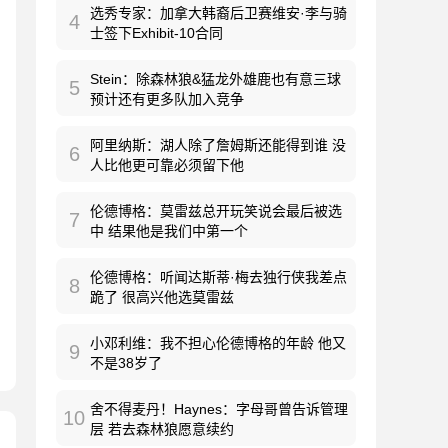
选秀专家：加拿大韩裔后卫赛维安·李与骑
4
士签下Exhibit-10合同
Stein：除森林狼&猛龙外雄鹿也有意三球
5
预计还有更多队加入竞争
阿里纳斯：湖人除了詹姆斯还能得到谁 没
6
人比他更可靠必须留下他
伦德博格：莫雷兹总开玩笑说会最后被选
7
中 结果他是我们中第一个
伦德博格：听闻达斯蒂·梅去独行侠我差点
8
跪了 很高兴他选莫雷兹
小邓利维：我不担心伦德博格的年龄 他又
9
不是38岁了
舍不得麦丹！Haynes：字母哥曾告诉管理
10
层 若去森林狼愿意续约