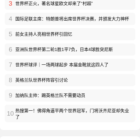
3
世界杯正火，著名球星欧文却来了“村超”
4
国际足联主席：特朗普将出席世界杯决赛，并颁发大力神杯
5
前女主持人亮相世界杯引回忆
6
亚洲队世界杯第二轮1胜1平7负，日本4球胜突尼斯
7
世界杯球评｜一场两球起步 本届金靴就这四人了
8
英格兰队世界杯阵容引讨论
9
加纳队主帅：踢英格兰队不需要动员
热搜第一！佛得角逼平两个世界冠军，门将沃齐尼亚却失业
10
了