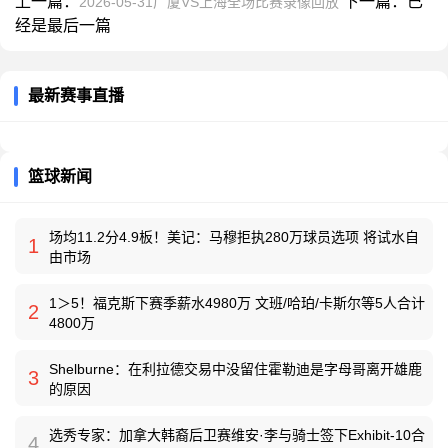
上一篇：
下一篇：已
2026-05-31广厦VS上海全场比赛录像回放
经是最后一篇
最新赛事直播
篮球新闻
场均11.2分4.9板！美记：马穆拒执280万球员选项 将试水自
1
由市场
1＞5！福克斯下赛季薪水4980万 文班/哈珀/卡斯尔等5人合计
2
4800万
Shelburne：在利拉德交易中没留住霍勒迪是字母哥离开雄鹿
3
的原因
选秀专家：加拿大韩裔后卫赛维安·李与骑士签下Exhibit-10合
4