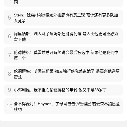
同
Stein：除森林狼&猛龙外雄鹿也有意三球 预计还有更多队加
5
入竞争
阿里纳斯：湖人除了詹姆斯还能得到谁 没人比他更可靠必须
6
留下他
伦德博格：莫雷兹总开玩笑说会最后被选中 结果他是我们中
7
第一个
伦德博格：听闻达斯蒂·梅去独行侠我差点跪了 很高兴他选莫
8
雷兹
9
小邓利维：我不担心伦德博格的年龄 他又不是38岁了
舍不得麦丹！Haynes：字母哥曾告诉管理层 若去森林狼愿意
10
续约