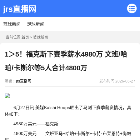
jrs直播网
篮球新闻
足球新闻
当前位置:
首页
>
篮球新闻
1＞5！福克斯下赛季薪水4980万 文班/哈
珀/卡斯尔等5人合计4800万
编辑：
jrs直播网
发布时间:2026-06-27
6月27日讯 美媒Kalshi Hoops晒出了马刺下赛季薪资情况，具
体如下：
4980万美元——福克斯
4800万美元——文班亚马+哈珀+卡斯尔+卡特·布莱恩特+尚帕