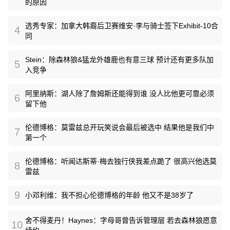
的原因
选秀专家：加拿大韩裔后卫赛维安·李与骑士签下Exhibit-10合
4
同
Stein：除森林狼&猛龙外雄鹿也有意三球 预计还有更多队加
5
入竞争
阿里纳斯：湖人除了詹姆斯还能得到谁 没人比他更可靠必须
6
留下他
伦德博格：莫雷兹总开玩笑说会最后被选中 结果他是我们中
7
第一个
伦德博格：听闻达斯蒂·梅去独行侠我差点跪了 很高兴他选莫
8
雷兹
9
小邓利维：我不担心伦德博格的年龄 他又不是38岁了
舍不得麦丹！Haynes：字母哥曾告诉管理层 若去森林狼愿意
10