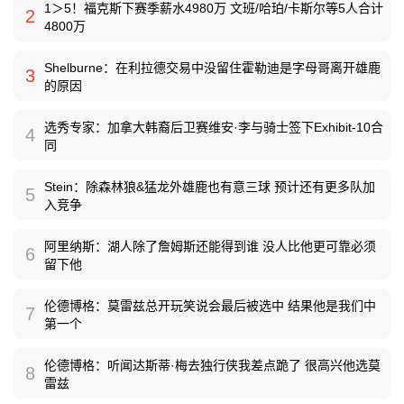
1＞5！福克斯下赛季薪水4980万 文班/哈珀/卡斯尔等5人合计
2
4800万
Shelburne：在利拉德交易中没留住霍勒迪是字母哥离开雄鹿
3
的原因
选秀专家：加拿大韩裔后卫赛维安·李与骑士签下Exhibit-10合
4
同
Stein：除森林狼&猛龙外雄鹿也有意三球 预计还有更多队加
5
入竞争
阿里纳斯：湖人除了詹姆斯还能得到谁 没人比他更可靠必须
6
留下他
伦德博格：莫雷兹总开玩笑说会最后被选中 结果他是我们中
7
第一个
伦德博格：听闻达斯蒂·梅去独行侠我差点跪了 很高兴他选莫
8
雷兹