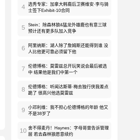
选秀专家：加拿大韩裔后卫赛维安·李与骑
4
士签下Exhibit-10合同
Stein：除森林狼&猛龙外雄鹿也有意三球
5
预计还有更多队加入竞争
阿里纳斯：湖人除了詹姆斯还能得到谁 没
6
人比他更可靠必须留下他
伦德博格：莫雷兹总开玩笑说会最后被选
7
中 结果他是我们中第一个
伦德博格：听闻达斯蒂·梅去独行侠我差点
8
跪了 很高兴他选莫雷兹
小邓利维：我不担心伦德博格的年龄 他又
9
不是38岁了
舍不得麦丹！Haynes：字母哥曾告诉管理
10
层 若去森林狼愿意续约