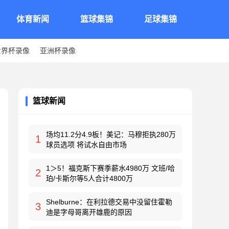
体育新闻
篮球集锦
足球集锦
世界杯录像
亚洲杯录像
篮球新闻
场均11.2分4.9板！美记：马穆拒执280万
1
球员选项 将试水自由市场
1＞5！福克斯下赛季薪水4980万 文班/哈
2
珀/卡斯尔等5人合计4800万
Shelburne：在利拉德交易中没留住霍勒
3
迪是字母哥离开雄鹿的原因