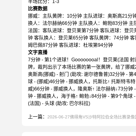
半场比分：1-3
比赛数据
挪威：主队黄牌：10分钟 主队进球：奥斯高21分钟
换人：法尔赫纳66分钟 主队换人：鲍勃83分钟 
法国：客队进球：登贝莱第7分钟 客队进球：登贝莱
钟 客队换人：登贝莱65分钟 客队黄牌：74分钟 
姆巴佩87分钟 客队进球：杜埃第94分钟
文字直播
7分钟 - 第1个进球！Goooooooal！登贝莱(法国
牌，裁判出示了本场比赛的第一张黄牌，给了挪威20分钟 -
奥斯高(挪威) - 射门 (助攻: 谢尔德鲁普)32分钟 - 第
球 - (挪威)46分钟 - 挪威换人，托斯比↑ 托斯特韦特↓
威)66分钟 - 挪威换人，隆奥斯↑ 法尔赫纳↓73分钟 -
钟 - 挪威换人，海于格↑ 鲍勃↓84分钟 - 第9个角球 - (
(法国) - 头球 (助攻: 巴尔科拉)
上一篇：
2026-06-27佛得角VS沙特阿拉伯全场比赛录