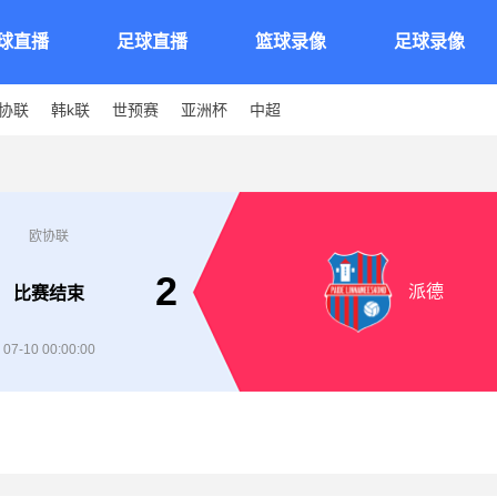
球直播
足球直播
篮球录像
足球录像
协联
韩k联
世预赛
亚洲杯
中超
欧协联
2
派德
比赛结束
07-10 00:00:00