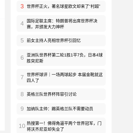
3
世界杯正火，著名球星欧文却来了“村超”
国际足联主席：特朗普将出席世界杯决
4
赛，并颁发大力神杯
5
前女主持人亮相世界杯引回忆
亚洲队世界杯第二轮1胜1平7负，日本4球
6
胜突尼斯
世界杯球评｜一场两球起步 本届金靴就这
7
四人了
8
英格兰队世界杯阵容引讨论
9
加纳队主帅：踢英格兰队不需要动员
热搜第一！佛得角逼平两个世界冠军，门
10
将沃齐尼亚却失业了