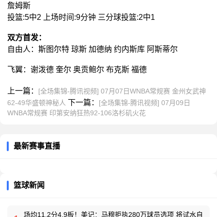
詹姆斯
投篮:5中2 上场时间:9分钟 三分球投篮:2中1
双方首发：
自由人：斯图尔特 琼斯 加德纳 约内斯库 阿斯蒂尔
飞翼：谢泼德 奎尔 奥贡鲍尔 布克斯 福德
上一篇：
[全场集锦-腾讯视频] 07月07日WNBA常规赛 金州女武神
下一篇：
62-49华盛顿神秘人
[全场集锦-腾讯视频] 07月09日
WNBA常规赛 印第安纳狂热92-106洛杉矶火花
最新赛事直播
篮球新闻
场均11.2分4.9板！美记：马穆拒执280万球员选项 将试水自