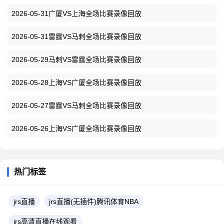
2026-05-31广厦VS上海全场比赛录像回放
2026-05-31雷霆VS马刺全场比赛录像回放
2026-05-29马刺VS雷霆全场比赛录像回放
2026-05-28上海VS广厦全场比赛录像回放
2026-05-27雷霆VS马刺全场比赛录像回放
2026-05-26上海VS广厦全场比赛录像回放
热门标签
jrs直播
jrs直播(无插件)腾讯体育NBA
jrs高清直播在线观看