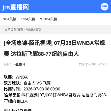
jrs直播网
NBA集锦
CBA集锦
WNBA集锦
当前位置:
首页
>
WNBA集锦
[全场集锦-腾讯视频] 07月08日WNBA常规
赛 达拉斯飞翼88-77纽约自由人
编辑：
jrs直播网
发布时间:2026-07-08
联赛：
WNBA
双方球队：
自由人 VS 飞翼
比赛时间：
2026-07-08 08:00:00
[全场集锦-腾讯视频] 07月08日WNBA常规赛 达拉斯飞翼88-
77纽约自由人