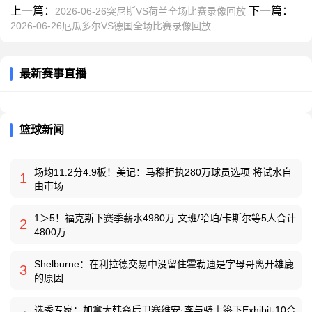
上一篇：
下一篇：
2026-06-26突尼斯VS荷兰全场比赛录像回放
2026-06-26厄瓜多尔VS德国全场比赛录像回放
最新赛事直播
篮球新闻
场均11.2分4.9板！美记：马穆拒执280万球员选项 将试水自
1
由市场
1＞5！福克斯下赛季薪水4980万 文班/哈珀/卡斯尔等5人合计
2
4800万
Shelburne：在利拉德交易中没留住霍勒迪是字母哥离开雄鹿
3
的原因
选秀专家：加拿大韩裔后卫赛维安·李与骑士签下Exhibit-10合