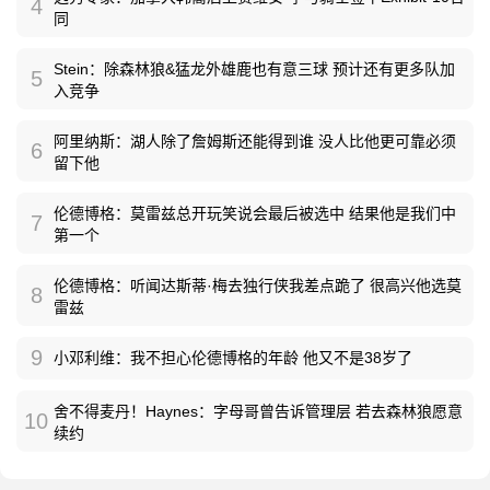
4
同
Stein：除森林狼&猛龙外雄鹿也有意三球 预计还有更多队加
5
入竞争
阿里纳斯：湖人除了詹姆斯还能得到谁 没人比他更可靠必须
6
留下他
伦德博格：莫雷兹总开玩笑说会最后被选中 结果他是我们中
7
第一个
伦德博格：听闻达斯蒂·梅去独行侠我差点跪了 很高兴他选莫
8
雷兹
9
小邓利维：我不担心伦德博格的年龄 他又不是38岁了
舍不得麦丹！Haynes：字母哥曾告诉管理层 若去森林狼愿意
10
续约